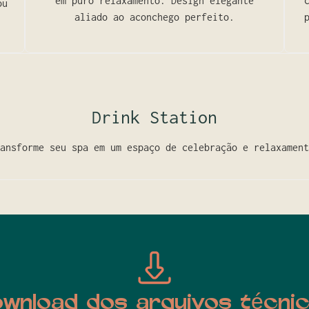
em puro relaxamento. Design elegante
ou
aliado ao aconchego perfeito.
Drink Station
ansforme seu spa em um espaço de celebração e relaxament
wnload dos arquivos técni