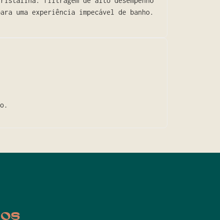
cristalina. filtragem de alto desempenho
para uma experiência impecável de banho.
o.
cos