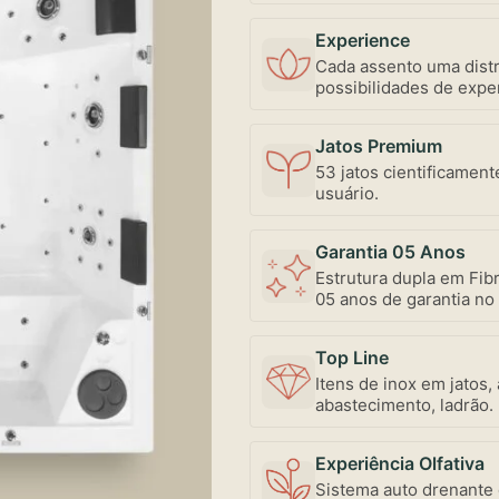
Experience
Cada assento uma distr
possibilidades de exper
abertura individualiz
mercado – uma exclusi
Jatos Premium
53 jatos cientificament
usuário.
Garantia 05 Anos
Estrutura dupla em Fibr
05 anos de garantia no 
Top Line
Itens de inox em jatos,
abastecimento, ladrão.
conservação.
Experiência Olfativa
Sistema auto drenante