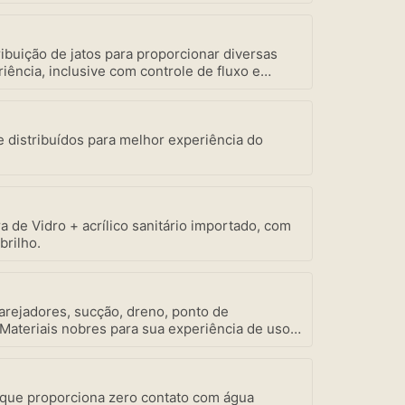
ibuição de jatos para proporcionar diversas
iência, inclusive com controle de fluxo e
ada, bem como a mais robusta motobomba do
vidade Amazon Spa focada em seu bem-estar.
e distribuídos para melhor experiência do
a de Vidro + acrílico sanitário importado, com
brilho.
 arejadores, sucção, dreno, ponto de
 Materiais nobres para sua experiência de uso e
 que proporciona zero contato com água