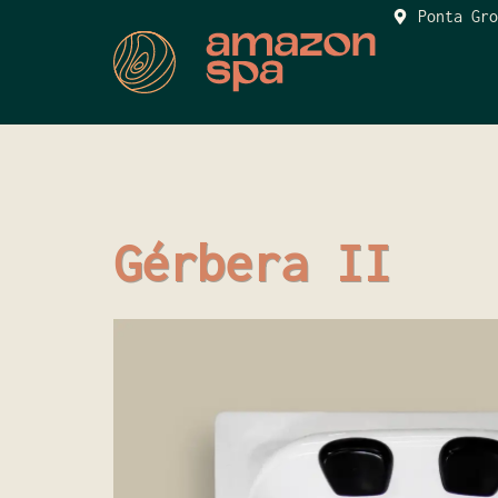
Ponta Gro
Gérbera II