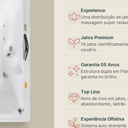
Experience
Uma distribuição de ja
massagem super relaxan
individualizada, bem 
uma exclusividade Ama
Jatos Premium
14 jatos cientificament
usuário.
Garantia 05 Anos
Estrutura dupla em Fibr
garantia no brilho.
Top Line
Itens de inox em jatos,
abastecimento, ladrão.
conservação.
Experiência Olfativa
Sistema auto drenante