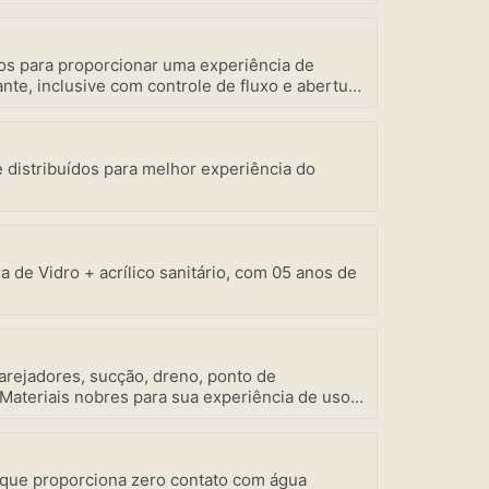
tos para proporcionar uma experiência de
te, inclusive com controle de fluxo e abertura
como a mais robusta motobomba do mercado –
zon Spa focada em seu bem-estar.
e distribuídos para melhor experiência do
a de Vidro + acrílico sanitário, com 05 anos de
 arejadores, sucção, dreno, ponto de
 Materiais nobres para sua experiência de uso e
 que proporciona zero contato com água