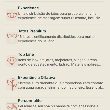
Experience
Uma distribuição de jatos para proporcionar uma
experiência de massagem super relaxante, inclusive
com controle de fluxo e abertura individualizada,
bem como a mais robusta motobomba do mercado –
Jatos Premium
uma exclusividade Amazon Spa focada em seu bem-
estar.
16 jatos cientificamente distribuídos para melhor
experiência do usuário.
Top Line
Itens de inox em jatos, arejadores, sucção, dreno,
ponto de abastecimento, ladrão. Materiais nobres
para sua experiência de uso e conservação.
Experiência Olfativa
Sistema auto drenante que proporciona zero contato
com água parada, eliminando mau cheiro. Essencial
para sua experiência de uso.
Personnalite
Personalize seu spa ou banheira com acessórios e