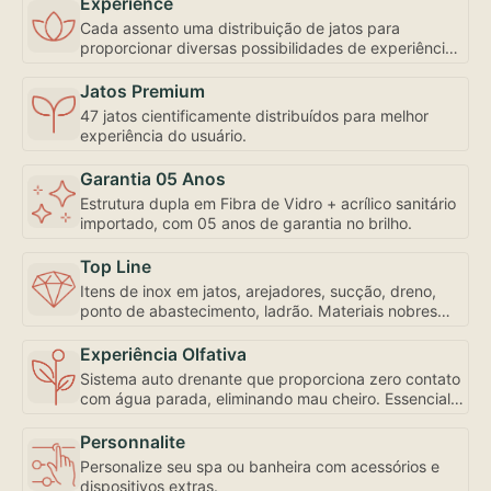
Experience
Cada assento uma distribuição de jatos para
proporcionar diversas possibilidades de experiência,
inclusive com controle de fluxo e abertura
individualizada, bem como a mais robusta
Jatos Premium
motobomba do mercado – uma exclusividade
47 jatos cientificamente distribuídos para melhor
Amazon Spa focada em seu bem-estar.
experiência do usuário.
Garantia 05 Anos
Estrutura dupla em Fibra de Vidro + acrílico sanitário
importado, com 05 anos de garantia no brilho.
Top Line
Itens de inox em jatos, arejadores, sucção, dreno,
ponto de abastecimento, ladrão. Materiais nobres
para sua experiência de uso e conservação.
Experiência Olfativa
Sistema auto drenante que proporciona zero contato
com água parada, eliminando mau cheiro. Essencial
para sua experiência de uso.
Personnalite
Personalize seu spa ou banheira com acessórios e
dispositivos extras.